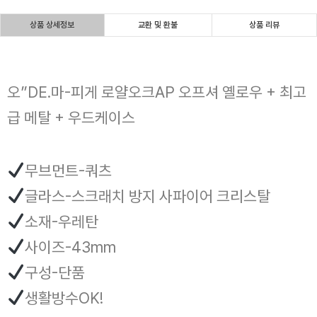
상품 상세정보
교환 및 환불
상품 리뷰
오”DE.마-피게 로얄오크AP 오프셔 옐로우 + 최고
급 메탈 + 우드케이스
무브먼트-쿼츠
글라스-스크래치 방지 사파이어 크리스탈
소재-우레탄
사이즈-43mm
구성-단품
생활방수OK!