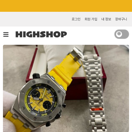
콘
카카오톡 추가 [바로가기]
텐
츠
로그인
회원 가입
내 정보
장바구니
로
건
너
뛰
기