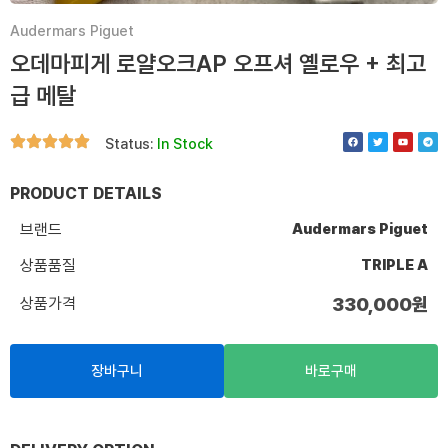
Audermars Piguet
오데마피게 로얄오크AP 오프셔 옐로우 + 최고
급 메탈
F
T
Y
T
Status:
In Stock
a
w
o
e
c
i
u
l
e
t
t
e
b
t
u
g
o
e
b
r
PRODUCT DETAILS
o
r
e
a
k
m
브랜드
Audermars Piguet
상품품질
TRIPLE A
상품가격
330,000
원
장바구니
바로구매