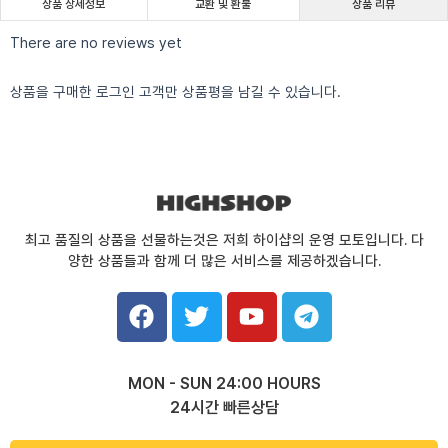
상품 상세정보
교환 및 환불
상품 리뷰
There are no reviews yet
상품을 구매한 로그인 고객만 상품평을 남길 수 있습니다.
최고 품질의 상품을 선물하는것은 저희 하이샵의 운영 모토입니다. 다
양한 상품들과 함께 더 많은 서비스를 제공하겠습니다.
F
T
Y
T
a
w
o
e
c
i
u
l
e
t
t
e
MON - SUN 24:00 HOURS
b
t
u
g
24시간 빠른상담
o
e
b
r
o
r
e
a