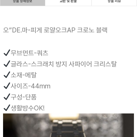
상품 상세정보
교환 및 환불
상품 리뷰
오”DE.마-피게 로얄오크AP 크로노 블랙
무브먼트-쿼츠
글라스-스크래치 방지 사파이어 크리스탈
소재-메탈
사이즈-44mm
구성-단품
생활방수OK!