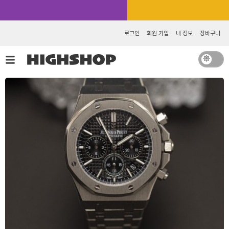
콘
카카오톡 추가 [바로가기]
텐
츠
로그인
회원 가입
내 정보
장바구니
로
건
너
뛰
기