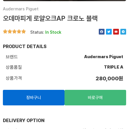
Audermars Piguet
오데마피게 로얄오크AP 크로노 블랙
F
T
Y
T
Status:
In Stock
a
w
o
e
c
i
u
l
e
t
t
e
b
t
u
g
o
e
b
r
PRODUCT DETAILS
o
r
e
a
k
m
브랜드
Audermars Piguet
상품품질
TRIPLE A
상품가격
280,000
원
장바구니
바로구매
DELIVERY OPTION