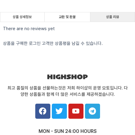
상품 상세정보
교환 및 환불
상품 리뷰
There are no reviews yet
상품을 구매한 로그인 고객만 상품평을 남길 수 있습니다.
최고 품질의 상품을 선물하는것은 저희 하이샵의 운영 모토입니다. 다
양한 상품들과 함께 더 많은 서비스를 제공하겠습니다.
F
T
Y
T
a
w
o
e
c
i
u
l
e
t
t
e
MON - SUN 24:00 HOURS
b
t
u
g