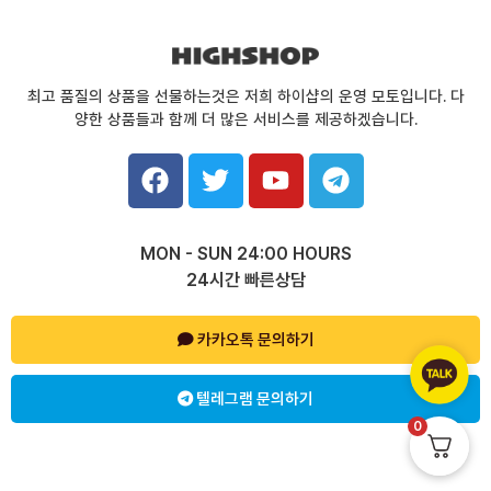
최고 품질의 상품을 선물하는것은 저희 하이샵의 운영 모토입니다. 다
양한 상품들과 함께 더 많은 서비스를 제공하겠습니다.
F
T
Y
T
a
w
o
e
c
i
u
l
e
t
t
e
MON - SUN 24:00 HOURS
b
t
u
g
24시간 빠른상담
o
e
b
r
o
r
e
a
k
카카오톡 문의하기
m
텔레그램 문의하기
0