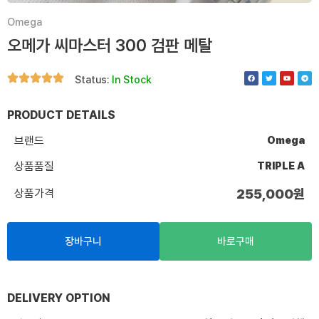
Omega
오메가 씨마스터 300 검판 메탈
F
T
Y
T
Status:
In Stock
a
w
o
e
c
i
u
l
e
t
t
e
b
t
u
g
o
e
b
r
PRODUCT DETAILS
o
r
e
a
k
m
브랜드
Omega
상품품질
TRIPLE A
상품가격
255,000
원
장바구니
바로구매
DELIVERY OPTION