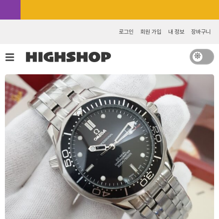
콘
카카오톡 추가 [바로가기]
텐
츠
로그인
회원 가입
내 정보
장바구니
로
건
너
뛰
기