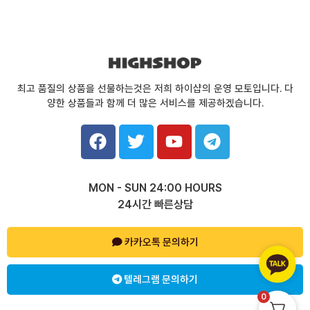
최고 품질의 상품을 선물하는것은 저희 하이샵의 운영 모토입니다. 다
양한 상품들과 함께 더 많은 서비스를 제공하겠습니다.
F
T
Y
T
a
w
o
e
c
i
u
l
e
t
t
e
MON - SUN 24:00 HOURS
b
t
u
g
24시간 빠른상담
o
e
b
r
o
r
e
a
k
카카오톡 문의하기
m
텔레그램 문의하기
0