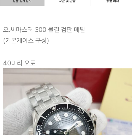
상품 상세정보
교환 및 환불
상품 리뷰
오.씨마스터 300 물결 검판 메탈
(기본케이스 구성)
40미리 오토