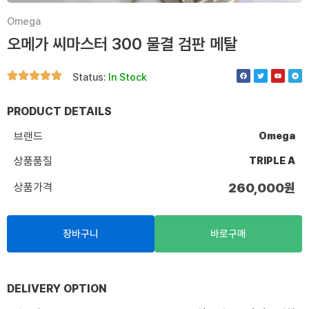
Omega
오메가 씨마스터 300 물결 검판 메탈
F
T
Y
T
Status:
In Stock
a
w
o
e
c
i
u
l
e
t
t
e
b
t
u
g
o
e
b
r
PRODUCT DETAILS
o
r
e
a
k
m
브랜드
Omega
상품품질
TRIPLE A
상품가격
260,000
원
장바구니
바로구매
DELIVERY OPTION