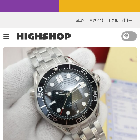
콘
카카오톡 추가 [바로가기]
텐
츠
로그인
회원 가입
내 정보
장바구니
로
건
너
뛰
기