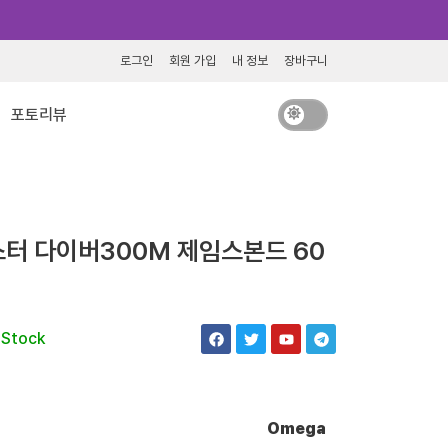
로그인
회원 가입
내 정보
장바구니
포토리뷰
터 다이버300M 제임스본드 60
F
T
Y
T
 Stock
a
w
o
e
c
i
u
l
e
t
t
e
b
t
u
g
o
e
b
r
o
r
e
a
Omega
k
m