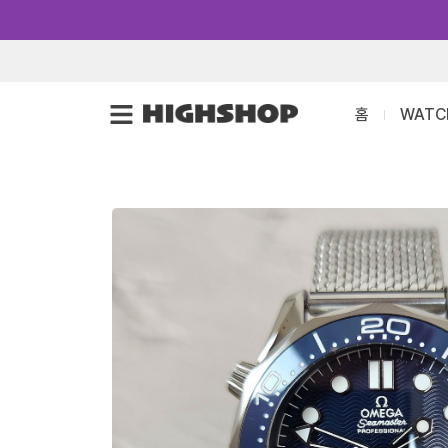
콘
텐
츠
로
홈
WATC
건
너
뛰
기