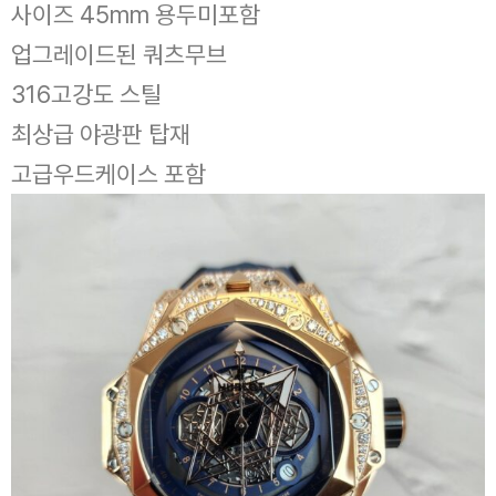
사이즈 45mm 용두미포함
업그레이드된 쿼츠무브
316고강도 스틸
최상급 야광판 탑재
고급우드케이스 포함