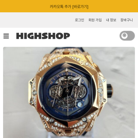
콘
카카오톡 추가 [바로가기]
텐
츠
로그인
회원 가입
내 정보
장바구니
로
건
너
뛰
기