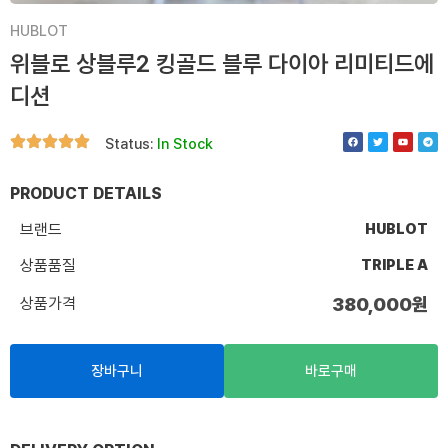
HUBLOT
위블로 상블루2 킹골드 블루 다이아 리미티드에
디션
F
T
Y
T
Status:
In Stock
a
w
o
e
c
i
u
l
e
t
t
e
b
t
u
g
o
e
b
r
PRODUCT DETAILS
o
r
e
a
k
m
브랜드
HUBLOT
상품품질
TRIPLE A
상품가격
380,000
원
장바구니
바로구매