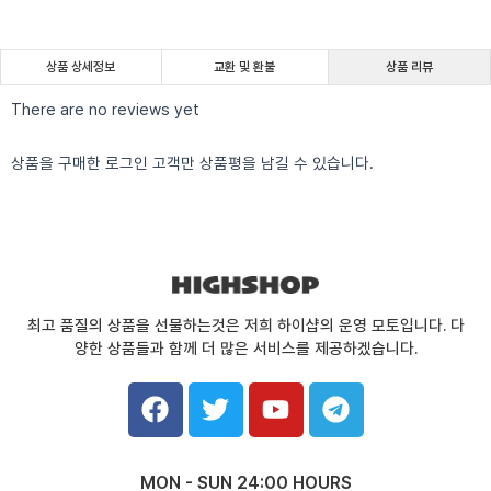
상품 상세정보
교환 및 환불
상품 리뷰
There are no reviews yet
상품을 구매한 로그인 고객만 상품평을 남길 수 있습니다.
최고 품질의 상품을 선물하는것은 저희 하이샵의 운영 모토입니다. 다
양한 상품들과 함께 더 많은 서비스를 제공하겠습니다.
F
T
Y
T
a
w
o
e
c
i
u
l
e
t
t
e
MON - SUN 24:00 HOURS