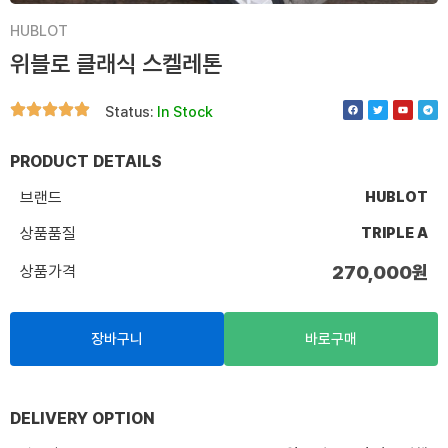
HUBLOT
위블로 클래식 스켈레톤
F
T
Y
T
Status:
In Stock
a
w
o
e
c
i
u
l
e
t
t
e
b
t
u
g
o
e
b
r
PRODUCT DETAILS
o
r
e
a
k
m
브랜드
HUBLOT
상품품질
TRIPLE A
상품가격
270,000
원
장바구니
바로구매
DELIVERY OPTION