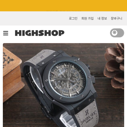
콘
카카오톡 추가 [바로가기]
텐
츠
로그인
회원 가입
내 정보
장바구니
로
건
너
뛰
기