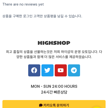
There are no reviews yet
상품을 구매한 로그인 고객만 상품평을 남길 수 있습니다.
최고 품질의 상품을 선물하는것은 저희 하이샵의 운영 모토입니다. 다
양한 상품들과 함께 더 많은 서비스를 제공하겠습니다.
F
T
Y
T
a
w
o
e
c
i
u
l
e
t
t
e
MON - SUN 24:00 HOURS
b
t
u
g
24시간 빠른상담
o
e
b
r
o
r
e
a
k
카카오톡 문의하기
m