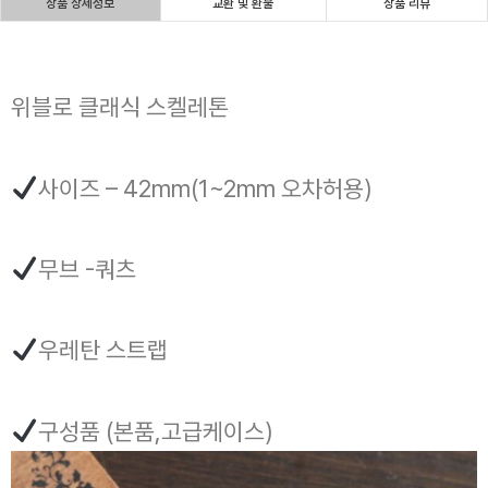
상품 상세정보
교환 및 환불
상품 리뷰
위블로 클래식 스켈레톤
사이즈 – 42mm(1~2mm 오차허용)
무브 -쿼츠
우레탄 스트랩
구성품 (본품,고급케이스)