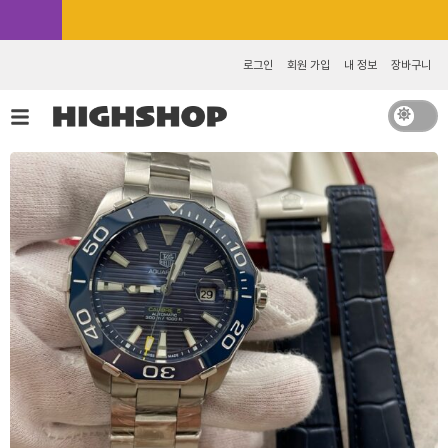
콘
카카오톡 추가 [바로가기]
텐
츠
로그인
회원 가입
내 정보
장바구니
로
건
너
뛰
기