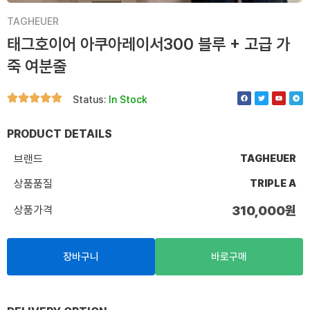
TAGHEUER
태그호이어 아쿠아레이서300 블루 + 고급 가
죽 여분줄
F
T
Y
T
Status:
In Stock
a
w
o
e
c
i
u
l
e
t
t
e
b
t
u
g
o
e
b
r
PRODUCT DETAILS
o
r
e
a
k
m
브랜드
TAGHEUER
상품품질
TRIPLE A
상품가격
310,000
원
장바구니
바로구매