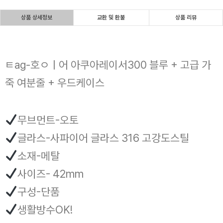
상품 상세정보
교환 및 환불
상품 리뷰
ㅌag-호ㅇㅣ어 아쿠아레이서300 블루 + 고급 가
죽 여분줄 + 우드케이스
무브먼트-오토
글라스-사파이어 글라스 316 고강도스틸
소재-메탈
사이즈- 42mm
구성-단품
생활방수OK!