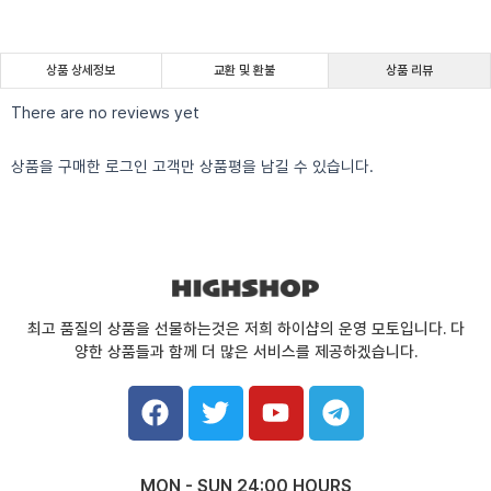
상품 상세정보
교환 및 환불
상품 리뷰
There are no reviews yet
상품을 구매한 로그인 고객만 상품평을 남길 수 있습니다.
최고 품질의 상품을 선물하는것은 저희 하이샵의 운영 모토입니다. 다
양한 상품들과 함께 더 많은 서비스를 제공하겠습니다.
F
T
Y
T
a
w
o
e
c
i
u
l
e
t
t
e
MON - SUN 24:00 HOURS