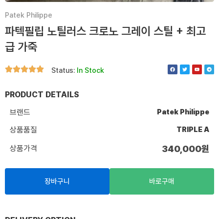
Patek Philippe
파텍필립 노틸러스 크로노 그레이 스틸 + 최고
급 가죽
F
T
Y
T
Status:
In Stock
a
w
o
e
c
i
u
l
e
t
t
e
b
t
u
g
o
e
b
r
PRODUCT DETAILS
o
r
e
a
k
m
브랜드
Patek Philippe
상품품질
TRIPLE A
상품가격
340,000
원
장바구니
바로구매