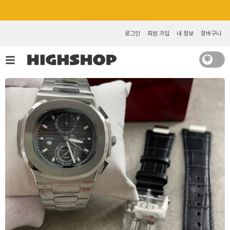
콘
카카오톡 추가 [바로가기]
텐
츠
로그인
회원 가입
내 정보
장바구니
로
건
너
뛰
기