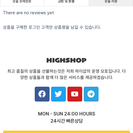
상품 상세정보
교환 및 환불
상품 리뷰
There are no reviews yet
상품을 구매한 로그인 고객만 상품평을 남길 수 있습니다.
최고 품질의 상품을 선물하는것은 저희 하이샵의 운영 모토입니다. 다
양한 상품들과 함께 더 많은 서비스를 제공하겠습니다.
F
T
Y
T
a
w
o
e
c
i
u
l
e
t
t
e
MON - SUN 24:00 HOURS
b
t
u
g
24시간 빠른상담
o
e
b
r
o
r
e
a