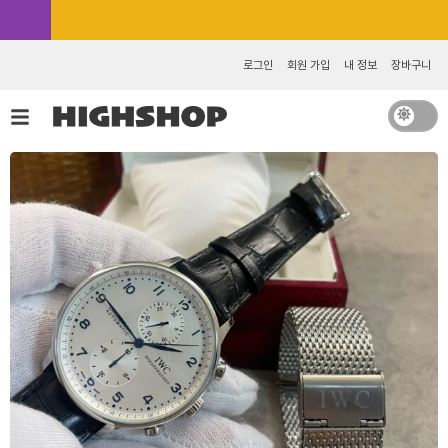
콘
카카오톡 추가 [바로가기]
텐
츠
로그인
회원 가입
내 정보
장바구니
로
건
너
뛰
기