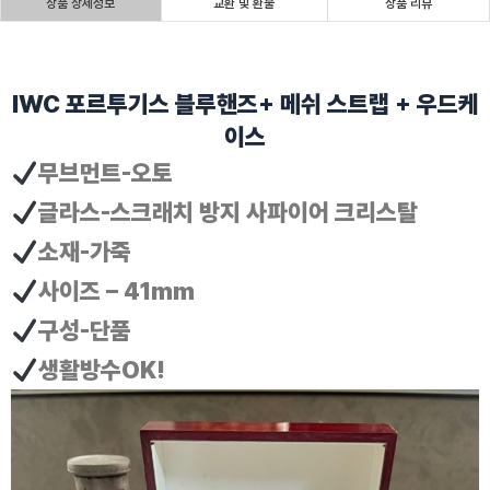
상품 상세정보
교환 및 환불
상품 리뷰
IWC 포르투기스 블루핸즈+ 메쉬 스트랩 + 우드케
이스
무브먼트-오토
글라스-스크래치 방지 사파이어 크리스탈
소재-가죽
사이즈 – 41mm
구성-단품
생활방수OK!