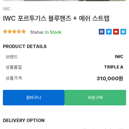
IWC
IWC 포르투기스 블루핸즈 + 메쉬 스트랩
F
T
Y
T
Status:
In Stock
a
w
o
e
c
i
u
l
e
t
t
e
b
t
u
g
o
e
b
r
PRODUCT DETAILS
o
r
e
a
k
m
브랜드
IWC
상품품질
TRIPLE A
상품가격
310,000
원
장바구니
바로구매
DELIVERY OPTION