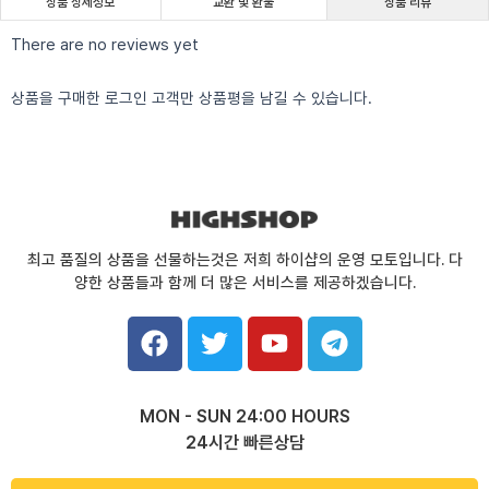
상품 상세정보
교환 및 환불
상품 리뷰
There are no reviews yet
상품을 구매한 로그인 고객만 상품평을 남길 수 있습니다.
최고 품질의 상품을 선물하는것은 저희 하이샵의 운영 모토입니다. 다
양한 상품들과 함께 더 많은 서비스를 제공하겠습니다.
F
T
Y
T
a
w
o
e
c
i
u
l
e
t
t
e
MON - SUN 24:00 HOURS
b
t
u
g
24시간 빠른상담
o
e
b
r
o
r
e
a