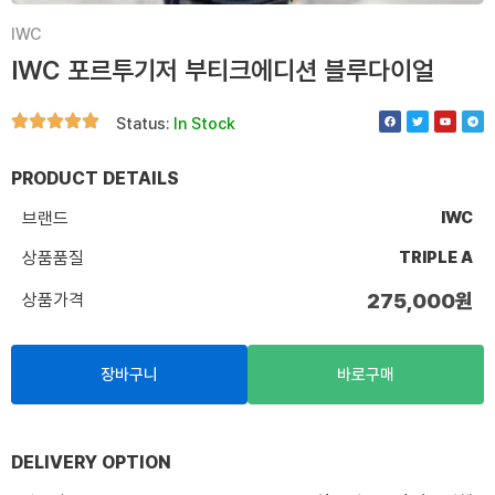
IWC
IWC 포르투기저 부티크에디션 블루다이얼
F
T
Y
T
Status:
In Stock
a
w
o
e
c
i
u
l
e
t
t
e
b
t
u
g
o
e
b
r
PRODUCT DETAILS
o
r
e
a
k
m
브랜드
IWC
상품품질
TRIPLE A
상품가격
275,000
원
장바구니
바로구매
DELIVERY OPTION