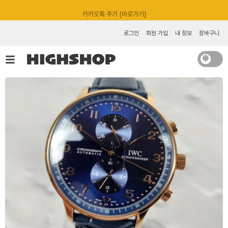
콘
카카오톡 추가 [바로가기]
텐
츠
로그인
회원 가입
내 정보
장바구니
로
건
너
뛰
기