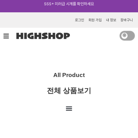
콘
텐
카카오톡 추가 [바로가기]
츠
로그인
회원 가입
내 정보
장바구니
로
건
너
뛰
기
All Product
전체 상품보기
Menu