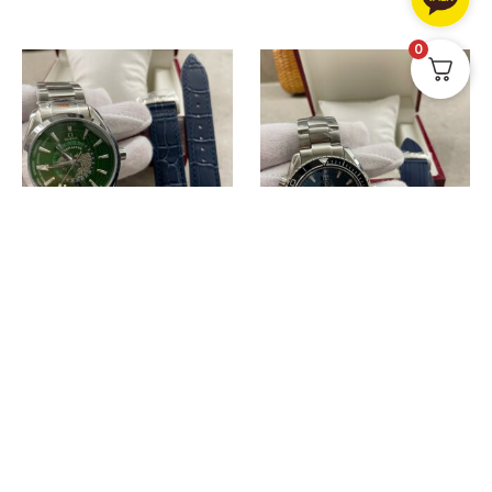
0
국내시계 & 여분스트랩
국내시계 & 여분스트랩
오메가 씨마스터 월드타임 그린 +
오메가 씨마스터 제임스본드
고급 가죽 여분줄
007에디션 + 고급 우레탄
310,000
원
320,000
원