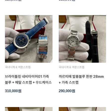
국내시계 & 여분스트랩
국내시계 & 여분스트랩
브라이틀링 네비타이머01 가죽
까르띠에 발롱블루 흰판 28mm
블루 + 메탈 스트랩 + 우드케이스
+ 가죽 스트랩
310,000
원
290,000
원