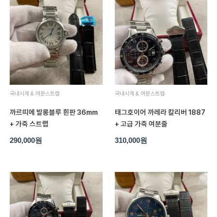
국내시계 & 여분스트랩
국내시계 & 여분스트랩
까르띠에 발롱블루 흰판 36mm
태그호이어 까레라 칼리버 1887
+ 가죽 스트랩
+ 고급 가죽 여분줄
290,000
원
310,000
원